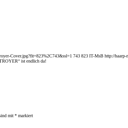
stroyer-Cover.jpg?fit=823%2C743&ssl=1
743
823
IT-MsB
http://haar
TROYER“ ist endlich da!
sind mit
*
markiert