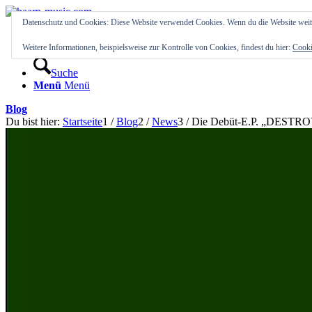
Datenschutz und Cookies: Diese Website verwendet Cookies. Wenn du die Website weit
Startseite
Blog
Weitere Informationen, beispielsweise zur Kontrolle von Cookies, findest du hier:
Cooki
Suche
Menü
Menü
Blog
Du bist hier:
Startseite
1
/
Blog
2
/
News
3
/
Die Debüt-E.P. „DESTROY