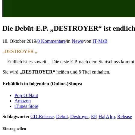
Die Debüt-E.P. „DESTROYER“ ist endlich
18. Oktober 2019
/
0 Kommentare
/
in
News
/
von
IT-MsB
„DESTROYER „
Endlich ist es soweit… Die erste E.P. nach dem Startschuss kommt
Sie wird
„DESTROYER“
heißen und 5 Titel enthalten.
Erhältlich in folgenden (Online-)Shops:
Pop-O-Naut
Amazon
iTunes Store
Schlagworte:
CD-Release
,
Debut
,
Destroyer
,
EP
,
Ha[A]rp
,
Release
Eintrag teilen